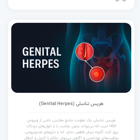
هرپس تناسلی (Genital Herpes)
هرپس تناسلی یک عفونت شایع مقاربتی ناشی از ویروس
HSV است که می‌تواند بدون علامت یا با تاول‌های دردناک
بروز کند؛ اگرچه درمان قطعی ندارد، اما با داروهای ضدویروس،
مراقبت‌های بهداشتی و آگاهی می‌توان علائم را کنترل و انتقال