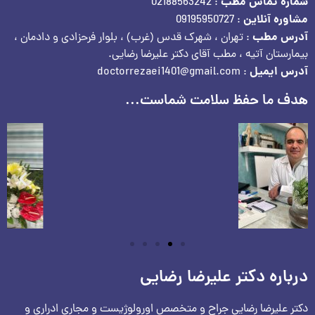
شماره تماس مطب
: 02188563242
مشاوره آنلاین
: 09195950727
آدرس مطب
: تهران ، شهرک قدس (غرب) ، بلوار فرحزادی و دادمان ،
بیمارستان آتیه ، مطب آقای دکتر علیرضا رضایی.
آدرس ایمیل
: doctorrezaei1401@gmail.com
هدف ما حفظ سلامت شماست...
درباره دکتر علیرضا رضایی
دکتر علیرضا رضایی جراح و متخصص اورولوژیست و مجاری ادراری و