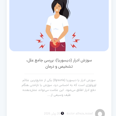
سوزش ادرار (دیسوریا): بررسی جامع علل،
تشخیص و درمان
سوزش ادرار یا دیسوریا (Dysuria) یکی از شایع‌ترین علائم
اورولوژی است که به احساس درد، سوزش یا ناراحتی هنگام
دفع ادرار اطلاق می‌شود. این علامت می‌تواند نشان‌دهنده
طیف وسیعی از…
doctor alireza_rezaei
26 ژوئن 2026