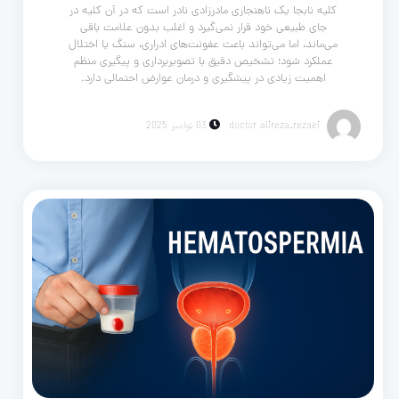
کلیه نابجا یک ناهنجاری مادرزادی نادر است که در آن کلیه در
جای طبیعی خود قرار نمی‌گیرد و اغلب بدون علامت باقی
می‌ماند، اما می‌تواند باعث عفونت‌های ادراری، سنگ یا اختلال
عملکرد شود؛ تشخیص دقیق با تصویربرداری و پیگیری منظم
اهمیت زیادی در پیشگیری و درمان عوارض احتمالی دارد.
doctor alireza_rezaei
03 نوامبر 2025