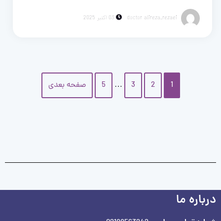
doctor alireza_rezaei
03 اکتبر 2025
1
2
3
…
5
صفحه بعدی
درباره ما