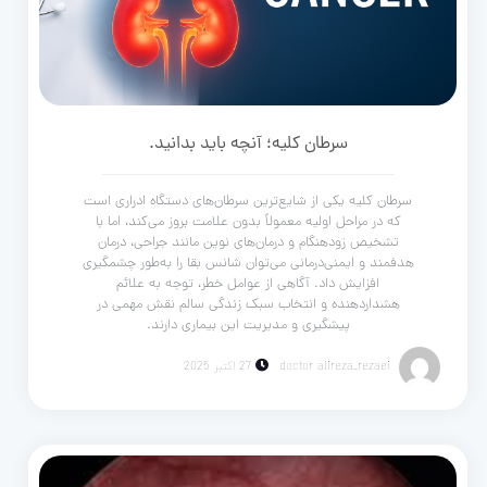
سرطان کلیه؛ آنچه باید بدانید.
سرطان کلیه یکی از شایع‌ترین سرطان‌های دستگاه ادراری است
که در مراحل اولیه معمولاً بدون علامت بروز می‌کند، اما با
تشخیص زودهنگام و درمان‌های نوین مانند جراحی، درمان
هدفمند و ایمنی‌درمانی می‌توان شانس بقا را به‌طور چشمگیری
افزایش داد. آگاهی از عوامل خطر، توجه به علائم
هشداردهنده و انتخاب سبک زندگی سالم نقش مهمی در
پیشگیری و مدیریت این بیماری دارند.
doctor alireza_rezaei
27 اکتبر 2025