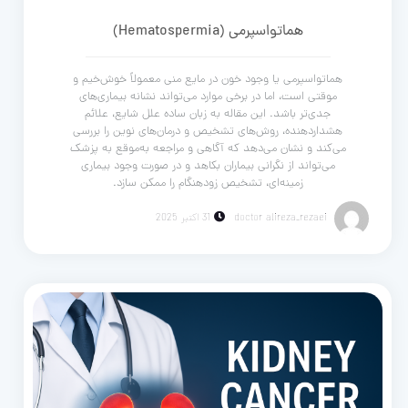
هماتواسپرمی (Hematospermia)
هماتواسپرمی یا وجود خون در مایع منی معمولاً خوش‌خیم و
موقتی است، اما در برخی موارد می‌تواند نشانه بیماری‌های
جدی‌تر باشد. این مقاله به زبان ساده علل شایع، علائم
هشداردهنده، روش‌های تشخیص و درمان‌های نوین را بررسی
می‌کند و نشان می‌دهد که آگاهی و مراجعه به‌موقع به پزشک
می‌تواند از نگرانی بیماران بکاهد و در صورت وجود بیماری
زمینه‌ای، تشخیص زودهنگام را ممکن سازد.
doctor alireza_rezaei
31 اکتبر 2025