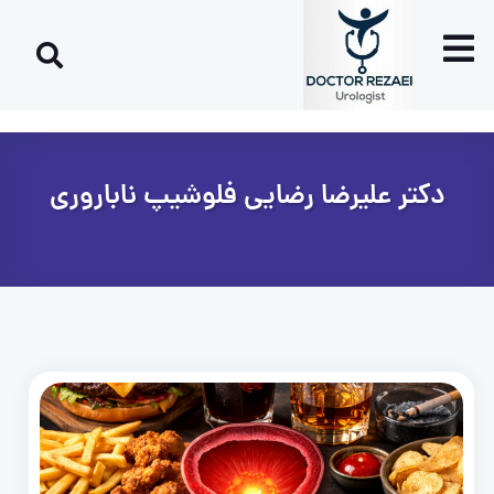
دکتر علیرضا رضایی فلوشیپ ناباروری