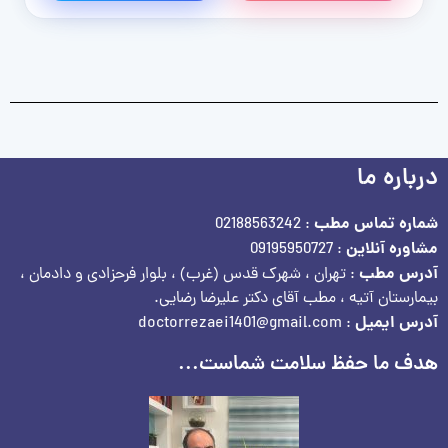
درباره ما
شماره تماس مطب
: 02188563242
مشاوره آنلاین
: 09195950727
آدرس مطب
: تهران ، شهرک قدس (غرب) ، بلوار فرحزادی و دادمان ،
بیمارستان آتیه ، مطب آقای دکتر علیرضا رضایی.
آدرس ایمیل
: doctorrezaei1401@gmail.com
هدف ما حفظ سلامت شماست...