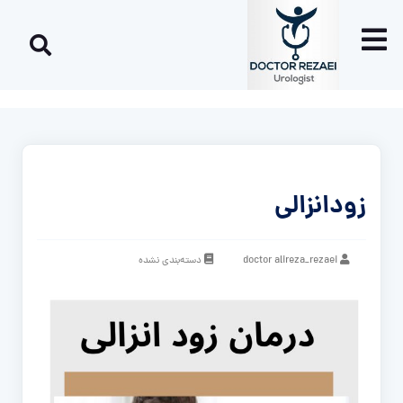
زودانزالی
doctor alireza_rezaei
دسته‌بندی نشده