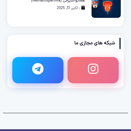
هماتواسپرمی (Hematospermia)
: اکتبر 31, 2025
شبکه های مجازی ما