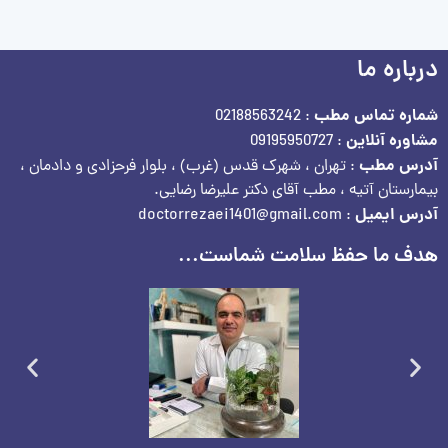
درباره ما
شماره تماس مطب
: 02188563242
مشاوره آنلاین
: 09195950727
آدرس مطب
: تهران ، شهرک قدس (غرب) ، بلوار فرحزادی و دادمان ،
بیمارستان آتیه ، مطب آقای دکتر علیرضا رضایی.
آدرس ایمیل
: doctorrezaei1401@gmail.com
هدف ما حفظ سلامت شماست...