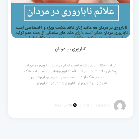
ناباروری در مردان
در این مقاله سعی شده است تمام جوانب ناباروری در مردان
پوشش داده شود اعم از علائم ناباروری،زمان مراجعه به پزشک
،سوالات پزشک از شما،تست های تصویربرداری،درمان
ناباروری،پیشگیری از ناباروری و عوارض ناباروری .
doctor alireza_rezaei
26 می 2022