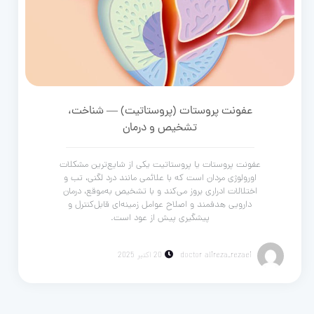
عفونت پروستات (پروستاتیت) — شناخت،
تشخیص و درمان
عفونت پروستات یا پروستاتیت یکی از شایع‌ترین مشکلات
اورولوژی مردان است که با علائمی مانند درد لگنی، تب و
اختلالات ادراری بروز می‌کند و با تشخیص به‌موقع، درمان
دارویی هدفمند و اصلاح عوامل زمینه‌ای قابل‌کنترل و
پیشگیری پیش از عود است.
doctor alireza_rezaei
20 اکتبر 2025