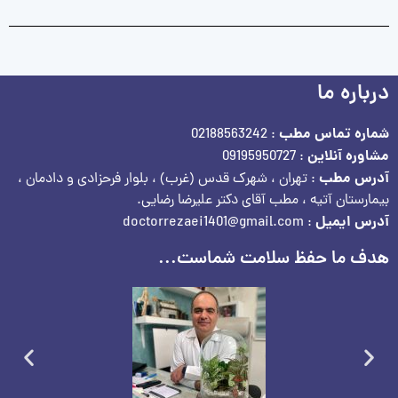
درباره ما
شماره تماس مطب
: 02188563242
مشاوره آنلاین
: 09195950727
آدرس مطب
: تهران ، شهرک قدس (غرب) ، بلوار فرحزادی و دادمان ،
بیمارستان آتیه ، مطب آقای دکتر علیرضا رضایی.
آدرس ایمیل
: doctorrezaei1401@gmail.com
هدف ما حفظ سلامت شماست...