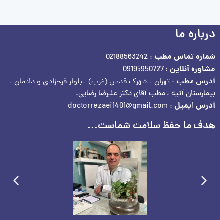
درباره ما
شماره تماس مطب
: 02188563242
مشاوره آنلاین
: 09195950727
آدرس مطب
: تهران ، شهرک قدس (غرب) ، بلوار فرحزادی و دادمان ،
بیمارستان آتیه ، مطب آقای دکتر علیرضا رضایی.
آدرس ایمیل
: doctorrezaei1401@gmail.com
هدف ما حفظ سلامت شماست...