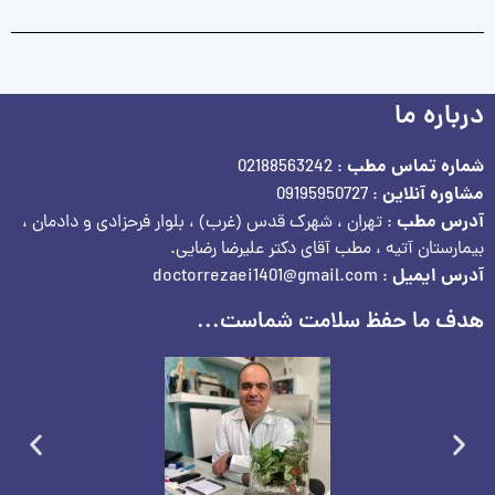
درباره ما
شماره تماس مطب
: 02188563242
مشاوره آنلاین
: 09195950727
آدرس مطب
: تهران ، شهرک قدس (غرب) ، بلوار فرحزادی و دادمان ،
بیمارستان آتیه ، مطب آقای دکتر علیرضا رضایی.
آدرس ایمیل
: doctorrezaei1401@gmail.com
هدف ما حفظ سلامت شماست...