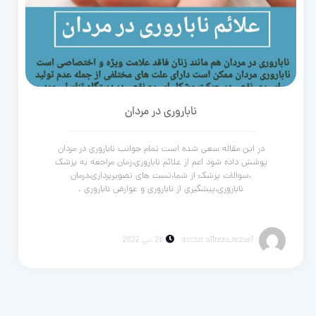
ناباروری در مردان
در این مقاله سعی شده است تمام جوانب ناباروری در مردان
پوشش داده شود اعم از علائم ناباروری،زمان مراجعه به پزشک
،سوالات پزشک از شما،تست های تصویربرداری،درمان
ناباروری،پیشگیری از ناباروری و عوارض ناباروری .
doctor alireza_rezaei
26 می 2022