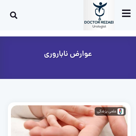
عوارض ناباروری
علمی پزشکی