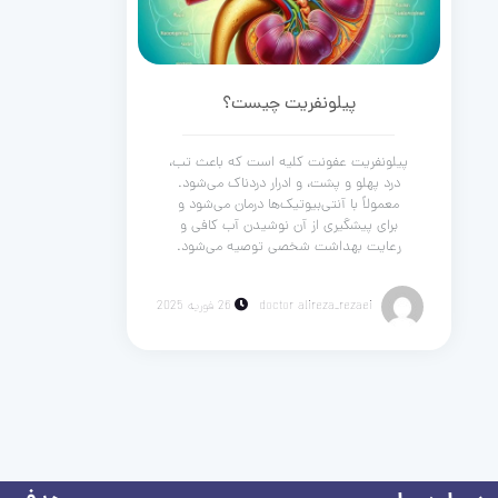
پیلونفریت چیست؟
پیلونفریت عفونت کلیه است که باعث تب،
درد پهلو و پشت، و ادرار دردناک می‌شود.
معمولاً با آنتی‌بیوتیک‌ها درمان می‌شود و
برای پیشگیری از آن نوشیدن آب کافی و
رعایت بهداشت شخصی توصیه می‌شود.
doctor alireza_rezaei
26 فوریه 2025