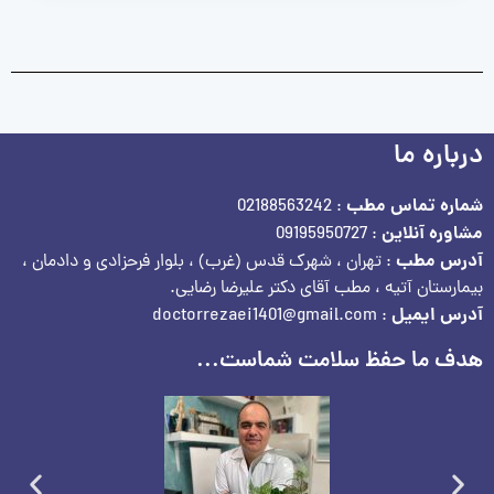
درباره ما
شماره تماس مطب
: 02188563242
مشاوره آنلاین
: 09195950727
آدرس مطب
: تهران ، شهرک قدس (غرب) ، بلوار فرحزادی و دادمان ،
بیمارستان آتیه ، مطب آقای دکتر علیرضا رضایی.
آدرس ایمیل
: doctorrezaei1401@gmail.com
هدف ما حفظ سلامت شماست...