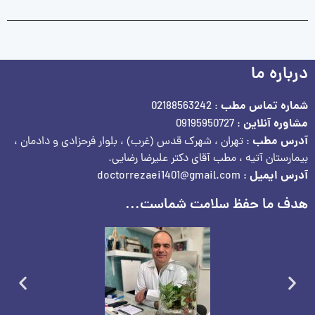
درباره ما
شماره تماس مطب
: 02188563242
مشاوره آنلاین
: 09195950727
آدرس مطب
: تهران ، شهرک قدس (غرب) ، بلوار فرحزادی و دادمان ،
بیمارستان آتیه ، مطب آقای دکتر علیرضا رضایی.
آدرس ایمیل
: doctorrezaei1401@gmail.com
هدف ما حفظ سلامت شماست...