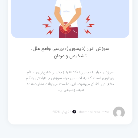
سوزش ادرار (دیسوریا): بررسی جامع علل،
تشخیص و درمان
سوزش ادرار یا دیسوریا (Dysuria) یکی از شایع‌ترین علائم
اورولوژی است که به احساس درد، سوزش یا ناراحتی هنگام
دفع ادرار اطلاق می‌شود. این علامت می‌تواند نشان‌دهنده
طیف وسیعی از…
doctor alireza_rezaei
26 ژوئن 2026