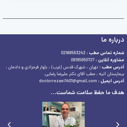
درباره ما
شماره تماس مطب
: 02188563242
مشاوره آنلاین
: 09195950727
آدرس مطب
: تهران ، شهرک قدس (غرب) ، بلوار فرحزادی و دادمان ،
بیمارستان آتیه ، مطب آقای دکتر علیرضا رضایی.
آدرس ایمیل
: doctorrezaei1401@gmail.com
هدف ما حفظ سلامت شماست...