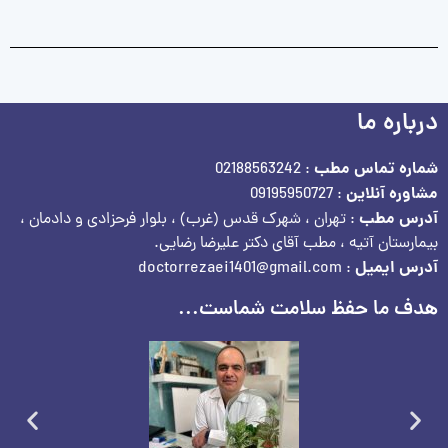
درباره ما
شماره تماس مطب
: 02188563242
مشاوره آنلاین
: 09195950727
آدرس مطب
: تهران ، شهرک قدس (غرب) ، بلوار فرحزادی و دادمان ،
بیمارستان آتیه ، مطب آقای دکتر علیرضا رضایی.
آدرس ایمیل
: doctorrezaei1401@gmail.com
هدف ما حفظ سلامت شماست...