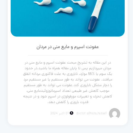
عفونت اسپرم و مایع منی در مردان
در این مقاله به تشریح مبحث عفونت اسپرم و مایع منی در
مردان میپردازیم پس تا پایان مقاله همراه ما باشید.در حدود
یک سوم یا %55 موارد، ناباروری به علت فاکتوری مردانه اتفاق
میافتد. عفونت می تواند به طور مستقیم یا غیر مستقیم مرد
را دچار مشکل ناباروری کند.عفونت می تواند به طور مستقیم
موجب کاهش غیر طبیعی تعداد اسپرماتوزوئیدمایع منی،
کاهش تحرك و تغییرات مورفولوژی در اسپرم شود و در نتیجه
قدرت باروری را کاهش دهد.
doctor alireza_rezaei
01 اکتبر 2024