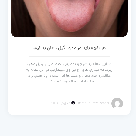
هر آنچه باید در مورد زگیل دهان بدانیم.
در این مقاله به شرح و توصیفی اختصاصی از زگیل دهان
زیرشاخه بیماری های اچ پی وی میپردازیم. در این مقاله به
علائم،راه های درمان و علت ها این بیماری پرداختیم.برای
مطالعه این مقاله همراه ما باشید.
doctor alireza_rezaei
23 ژوئن 2024