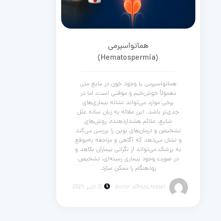
هماتواسپرمی
(Hematospermia)
هماتواسپرمی یا وجود خون در مایع منی
معمولاً خوش‌خیم و موقتی است، اما در
برخی موارد می‌تواند نشانه بیماری‌های
جدی‌تر باشد. این مقاله به زبان ساده علل
شایع، علائم هشداردهنده، روش‌های
تشخیص و درمان‌های نوین را بررسی می‌کند
و نشان می‌دهد که آگاهی و مراجعه به‌موقع
به پزشک می‌تواند از نگرانی بیماران بکاهد و
در صورت وجود بیماری زمینه‌ای، تشخیص
زودهنگام را ممکن سازد.
doctor alireza_rezaei
31 اکتبر 2025