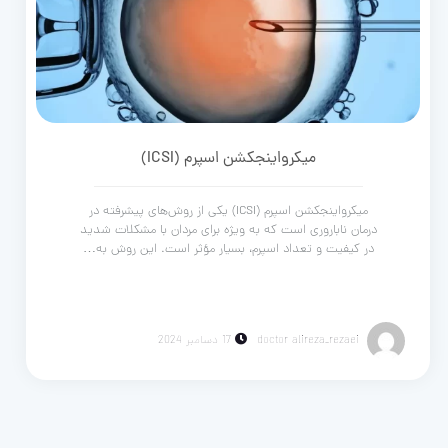
میکرواینجکشن اسپرم (ICSI)
میکرواینجکشن اسپرم (ICSI) یکی از روش‌های پیشرفته در
درمان ناباروری است که به ویژه برای مردان با مشکلات شدید
در کیفیت و تعداد اسپرم، بسیار مؤثر است. این روش به…
doctor alireza_rezaei
17 دسامبر 2024