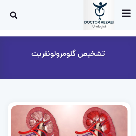
تشخیص گلومرولونفریت