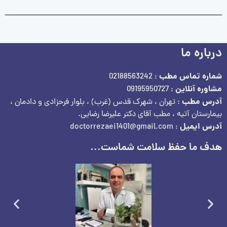
درباره ما
شماره تماس مطب
: 02188563242
مشاوره آنلاین
: 09195950727
آدرس مطب
: تهران ، شهرک قدس (غرب) ، بلوار فرحزادی و دادمان ،
بیمارستان آتیه ، مطب آقای دکتر علیرضا رضایی.
آدرس ایمیل
: doctorrezaei1401@gmail.com
هدف ما حفظ سلامت شماست...