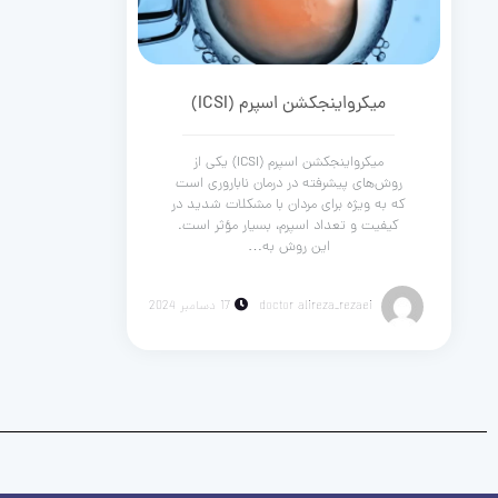
میکرواینجکشن اسپرم (ICSI)
میکرواینجکشن اسپرم (ICSI) یکی از
روش‌های پیشرفته در درمان ناباروری است
که به ویژه برای مردان با مشکلات شدید در
کیفیت و تعداد اسپرم، بسیار مؤثر است.
این روش به…
doctor alireza_rezaei
17 دسامبر 2024