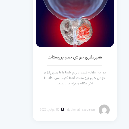
هیپرپلازی خوش خیم پروستات
در این مقاله قصد داریم شما را با هیپرپلازی
خوش خیم پروستات آشنا کنیم.پس لطفا تا
آخر مقاله همراه ما باشید.
doctor alireza_rezaei
02 جولای 2023