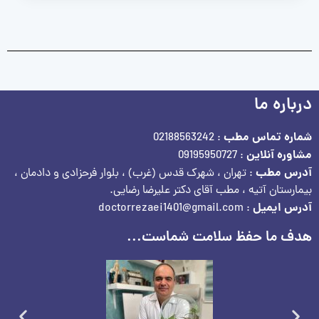
درباره ما
شماره تماس مطب
: 02188563242
مشاوره آنلاین
: 09195950727
آدرس مطب
: تهران ، شهرک قدس (غرب) ، بلوار فرحزادی و دادمان ،
بیمارستان آتیه ، مطب آقای دکتر علیرضا رضایی.
آدرس ایمیل
: doctorrezaei1401@gmail.com
هدف ما حفظ سلامت شماست...