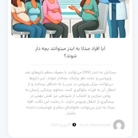
آیا افراد مبتلا به ایدز میتوانند بچه دار
شوند؟
مبتلایان به ایدز (HIV) می‌توانند با مصرف منظم داروهای ضد
ویروسی و تحت نظر پزشک، بچه‌دار شوند. این داروها
می‌توانند میزان ویروس در بدن را به حداقل برسانند و از
انتقال آن به فرزند جلوگیری کنند. مشاوره پزشکی، زایمان به
روش سزارین و اجتناب از شیردهی نیز نقش مهمی در
پیشگیری از انتقال ویروس دارند. با رعایت این نکات، افراد
مبتلا به ایدز می‌توانند خانواده‌ای سالم و خوشبخت داشته
باشند.
doctor alireza_rezaei
27 فوریه 2025