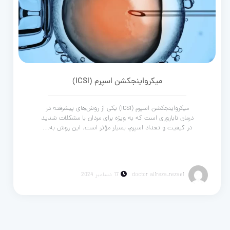
میکرواینجکشن اسپرم (ICSI)
میکرواینجکشن اسپرم (ICSI) یکی از روش‌های پیشرفته در
درمان ناباروری است که به ویژه برای مردان با مشکلات شدید
در کیفیت و تعداد اسپرم، بسیار مؤثر است. این روش به…
doctor alireza_rezaei
17 دسامبر 2024