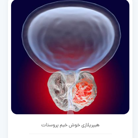
هیپرپلازی خوش خیم پروستات