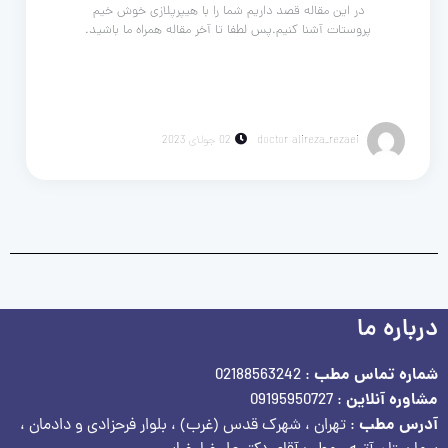
در این مقاله قصد داریم شما را با هیپرپلازی خوش خیم
پروستات آشنا کنیم.پس لطفا تا آخر مقاله همراه ما باشید.
doctor alireza_rezaei
02 جولای 2023
درباره ما
شماره تماس مطب
: 02188563242
مشاوره آنلاین
: 09195950727
آدرس مطب
: تهران ، شهرک قدس (غرب) ، بلوار فرحزادی و دادمان ،