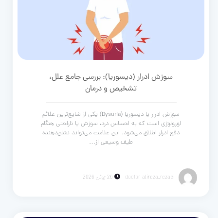
سوزش ادرار (دیسوریا): بررسی جامع علل،
تشخیص و درمان
سوزش ادرار یا دیسوریا (Dysuria) یکی از شایع‌ترین علائم
اورولوژی است که به احساس درد، سوزش یا ناراحتی هنگام
دفع ادرار اطلاق می‌شود. این علامت می‌تواند نشان‌دهنده
طیف وسیعی از…
doctor alireza_rezaei
26 ژوئن 2026