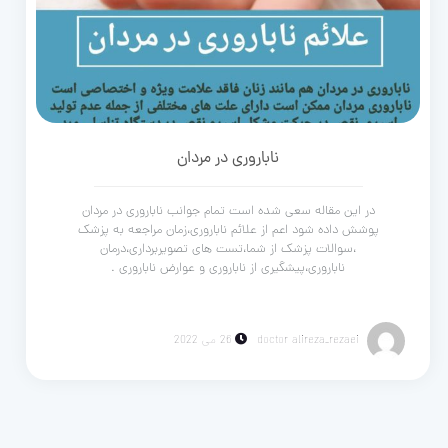
ناباروری در مردان
در این مقاله سعی شده است تمام جوانب ناباروری در مردان
پوشش داده شود اعم از علائم ناباروری،زمان مراجعه به پزشک
،سوالات پزشک از شما،تست های تصویربرداری،درمان
ناباروری،پیشگیری از ناباروری و عوارض ناباروری .
doctor alireza_rezaei
26 می 2022