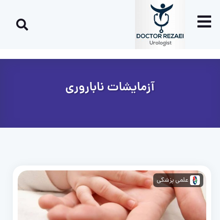
آزمایشات ناباروری
علمی پزشکی